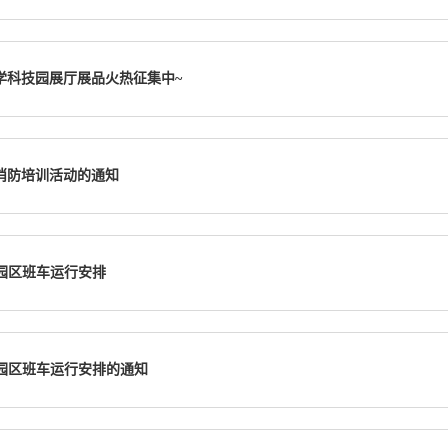
学科技园展厅展品火热征集中~
消防培训活动的通知
期园区班车运行安排
期园区班车运行安排的通知