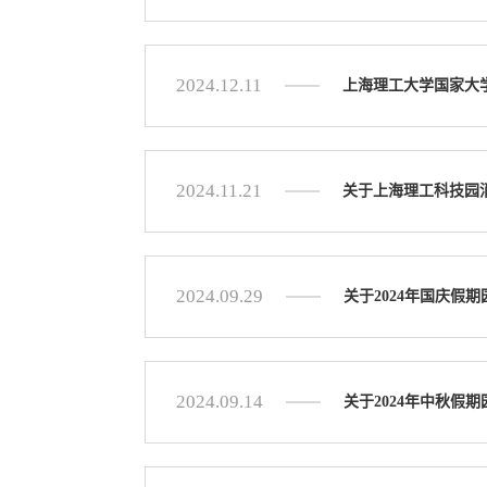
2024.12.11
上海理工大学国家大
2024.11.21
关于上海理工科技园
2024.09.29
关于2024年国庆假
2024.09.14
关于2024年中秋假