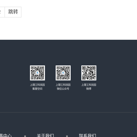
跳转
上理工科技园
上理工科技园
上理工科技园
集客空间
微信公众号
微博
事中心
关于我们
联系我们