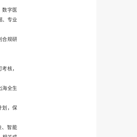
、数字医
据、专业
别合规研
可考核，
出海全生
计划，保
块、智能