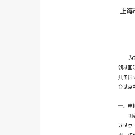
上海
为
领域国
具备国
台试点
一、申
围
以试点