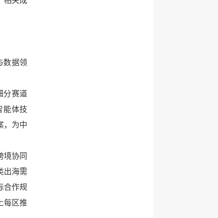
，相关成
与数据领
细分赛道
智能体技
案，为中
跨境协同
类出海需
际合作规
上每区推