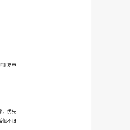
；
得重复申
撑，优先
括但不限