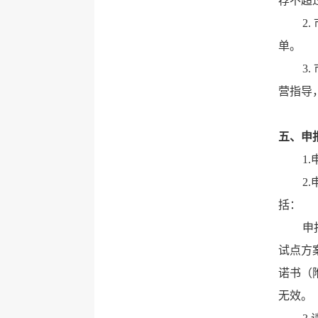
荐不超
2
单。
3
营指导
五、申
1
2
括：
申
试点方
诺书（
无效。