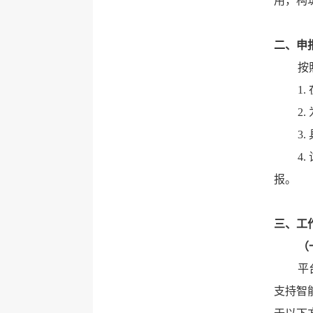
用，构
二、申
按
1
2
3
4
报。
三、工
（
平
支持智