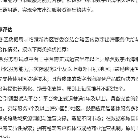
识库能力与市级服务能力对接，积极参与本市数字出海相关活动
上链用链，实现全市出海服务资源集约共享。
荐评估
. 各区数据局、临港新片区管委会结合辖区内数字出海服务供给
合作情况，按以下两类择优推荐：
色服务型试点平台：平台需正式运营半年以上，聚焦数字出海
业化服务能力，实际服务2个及以上海外国别/地区。鼓励应用
先支持使用区块链技术；具备成熟的数字出海服务产品或解决方
出海提供普惠化、场景化支撑。原则上每区推荐不超过5个。
合引领型试点平台：平台需正式运营满1年及以上，具备完善的
力，实际服务5个及以上海外国别/地区。鼓励应用智能体服务多
完成跨地域资源调配与运营支撑，适配不同市场；在数据领域国
中有实质性探索；拥有稳定客户群体与成熟商业运营机制。原则