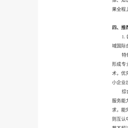
体、知
果全程
四、推
1
域国际
特
形成专
术，优
小企业
综
服务能
求，能
则互认