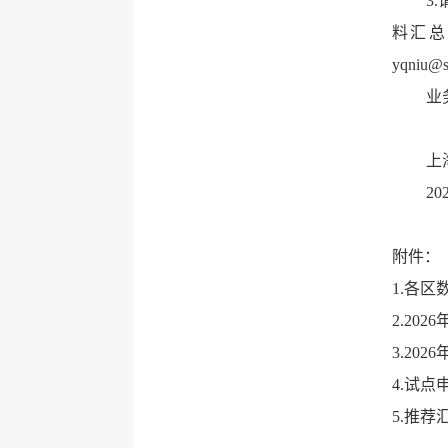
3
料汇总
yqniu@s
业
上
20
附件：
1.各
2.20
3.20
4.试
5.推