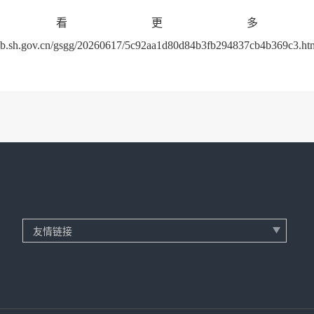
查看更多
/sdb.sh.gov.cn/gsgg/20260617/5c92aa1d80d84b3fb294837cb4b369c3.ht