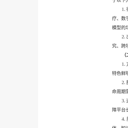
于以下
1
疗、数
模型的
2
究、跨
（
1
特色鲜
2
命周期
3
障平台
4