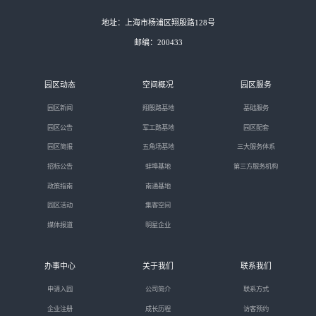
地址：上海市杨浦区翔殷路128号
邮编：200433
园区动态
空间概况
园区服务
园区新闻
翔殷路基地
基础服务
园区公告
军工路基地
园区配套
园区简报
五角场基地
三大服务体系
招标公告
蚌埠基地
第三方服务机构
政策指南
南通基地
园区活动
集客空间
媒体报道
明星企业
办事中心
关于我们
联系我们
申请入园
公司简介
联系方式
企业注册
成长历程
访客预约