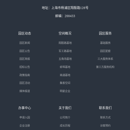
地址：上海市杨浦区翔殷路128号
邮编：200433
园区动态
空间概况
园区服务
园区新闻
翔殷路基地
基础服务
园区公告
军工路基地
园区配套
园区简报
五角场基地
三大服务体系
招标公告
蚌埠基地
第三方服务机构
政策指南
南通基地
园区活动
集客空间
媒体报道
明星企业
办事中心
关于我们
联系我们
申请入园
公司简介
联系方式
企业注册
成长历程
访客预约