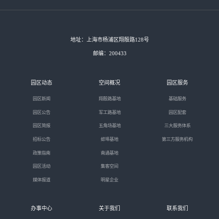
地址：上海市杨浦区翔殷路128号
邮编：200433
园区动态
空间概况
园区服务
园区新闻
翔殷路基地
基础服务
园区公告
军工路基地
园区配套
园区简报
五角场基地
三大服务体系
招标公告
蚌埠基地
第三方服务机构
政策指南
南通基地
园区活动
集客空间
媒体报道
明星企业
办事中心
关于我们
联系我们