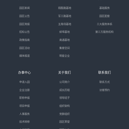
园区新闻
翔殷路基地
基础服务
园区公告
军工路基地
园区配套
园区简报
五角场基地
三大服务体系
招标公告
蚌埠基地
第三方服务机构
政策指南
南通基地
园区活动
集客空间
媒体报道
明星企业
办事中心
关于我们
联系我们
申请入园
公司简介
联系方式
企业注册
成长历程
访客预约
职称申报
领导班子
项目申报
组织架构
人事服务
党群组织
技术转移
园区荣誉