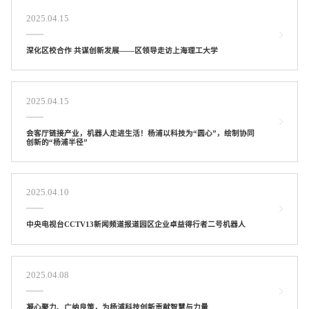
2025.04.15
深化区校合作 共谋创新发展——区领导走访上海理工大学
2025.04.15
会客厅链接产业，机器人走进生活！杨浦以科技为“圆心”，绘制协同
创新的“杨浦半径”
2025.04.10
中央电视台CCTV13新闻频道报道园区企业卓益得行者二号机器人
2025.04.08
凝心聚力、广纳良策，为杨浦科技创新贡献智慧与力量