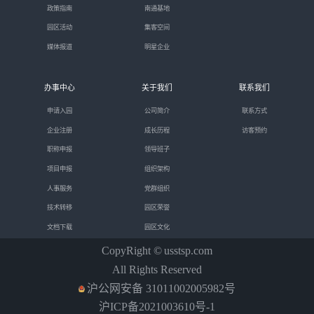
政策指南
南通基地
园区活动
集客空间
媒体报道
明星企业
办事中心
关于我们
联系我们
申请入园
公司简介
联系方式
企业注册
成长历程
访客预约
职称申报
领导班子
项目申报
组织架构
人事服务
党群组织
技术转移
园区荣誉
文档下载
园区文化
CopyRight ©
usstsp.com
All Rights Reserved
沪公网安备 31011002005982号
沪ICP备2021003610号-1