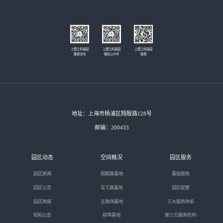
上理工科技园
上理工科技园
上理工科技园
集客空间
微信公众号
微博
地址：上海市杨浦区翔殷路128号
邮编：200433
园区动态
空间概况
园区服务
园区新闻
翔殷路基地
基础服务
园区公告
军工路基地
园区配套
园区简报
五角场基地
三大服务体系
招标公告
蚌埠基地
第三方服务机构