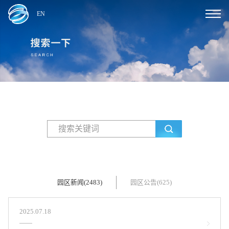
EN
园区新闻(2483)
园区公告(625)
2025.07.18