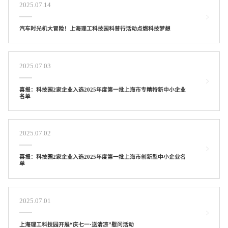
2025.07.14
汽车时光机大冒险！上海理工科技园科普行活动点燃科技梦想
2025.07.03
喜报：科技园2家企业入选2025年度第一批上海市专精特新中小企业
名单
2025.07.02
喜报：科技园2家企业入选2025年度第一批上海市创新型中小企业名
单
2025.07.01
上海理工科技园开展“庆七一·送清凉”慰问活动